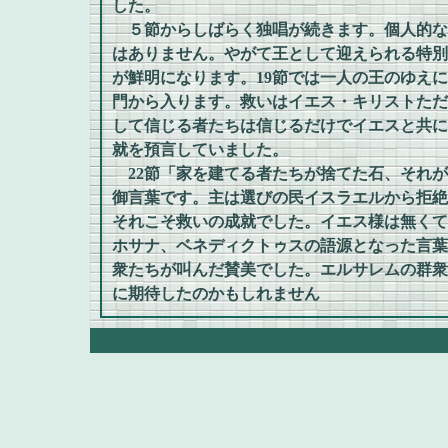
した。
５節からしばらく独唱が続きます。個人的な
はありません。やがて王として迎えられる特別
が鮮明になります。19節では一人の王のゆえ
門から入ります。救いはイエス・キリストただ
して信じる者たちは信じるだけでイエスと共に
就を預言していました。
22節「家を建てる者たちが捨てた石、それが
御言葉です。主は選びの民イスラエルから拒絶
それこそ救いの成就でした。イエス様は無くて
ホサナ、ベネディクトゥスの語源となった言葉
衆たちが叫んだ賛美でした。エルサレムの群衆
に期待したのかもしれません