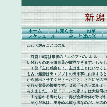
ホーム
お知らせ
沿革
スケジュール
みことばの光
2025.7.20みことばの光
詩篇118篇は最後の「エジプトのハレル」。
い関わりのある御言葉が散見できます。しかし
１節「主に感謝せよ。主はまことにいつくし
も古い起源は出エジプトの出来事に由来すると
から脱出させてくださったこと。さらにその神
それが賛美の根拠です。２節「イスラエルよ」
与えました。３節「アロンの家よ」は大祭司の
「主を恐れる者たち」。再び会衆全体が呼ばれ
「そうだ私は、主を恐れ敬う者なのだ。その心