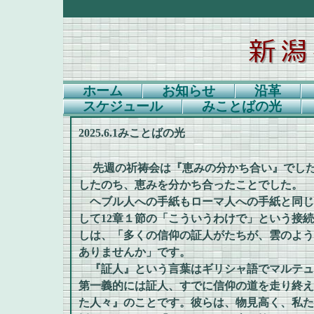
ホーム
お知らせ
沿革
スケジュール
みことばの光
2025.6.1みことばの光
先週の祈祷会は『恵みの分かち合い』でした
したのち、恵みを分かち合ったことでした。
ヘブル人への手紙もローマ人への手紙と同じよ
して12章１節の「こういうわけで」という接
しは、「多くの信仰の証人がたちが、雲のよう
ありませんか」です。
『証人』という言葉はギリシャ語でマルテュス、
第一義的には証人、すでに信仰の道を走り終え
た人々』のことです。彼らは、物見高く、私た