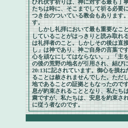
ひれ伏す祈りは、神に対する最も丁
たちは時に、そこまでして祈る必要
つき台のついている教会もあります
す。
しかし礼拝において最も重要なこと
していることがはっきりと読み取れ
は礼拝者のこと。しかしその後は直
し」は神であり、神ご自身の言葉で
心を頑なにしてはならない。」「主
の後の荒野の地名が引用され、結びに続
20:13に記されています。御心を
ることは赦されませんでした。ただ
地であることの証拠ともなったので
息が約束されることとなり、私たちは
粛ですが、私たちは、安息を約束さ
に従う者なのです。