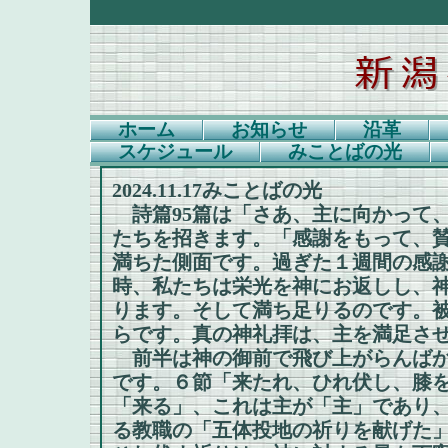
ホーム
お知らせ
沿革
スケジュール
みことばの光
2024.11.17みことばの光
詩篇95篇は「さあ、主に向かって
たちを招きます。「感謝をもって、
満ちた側面です。過ぎた１週間の感
時、私たちは栄光を神にお返しし、
ります。そして満ち足りるのです。
らです。真の神礼拝は、主を満足さ
前半は神の御前で飛び上がらんばか
です。６節「来たれ、ひれ伏し、膝
「来る」、これは主が「主」であり
る教職の「五体投地の祈りを献げた