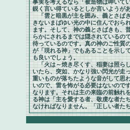
事実を考えるなら「被造物は呻いている
鋭く言い得ているとしか言いようが
「雲と暗黒が主を囲み、義とさばき
きないまばゆい光の中に住んでおら
ます。そして、神の義とさばきも、
らかにされるまでは隠されているの
待っているのです。真の神のご性質
が「現れる神」でもあることを示し
も良いでしょう。
「火は～焼き尽くす、稲妻は照らし
いたら、突如、かなり強い閃光が走
重いものが落ちたような音がして思
いので、雷を怖がる必要はないので
なります。それは主の来臨の前触れ
る神は「主を愛する者、敬虔な者たち
なければなりません。「正しい者たち