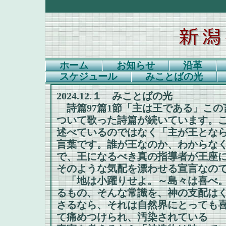
ホーム
お知らせ
沿革
スケジュール
みことばの光
2024.12.１ みことばの光
詩篇97篇1節「主は王である」この
ついて歌った詩篇が続いています。
述べているのではなく「主が王とな
言葉です。誰が王なのか、わからな
で、王になるべき真の指導者が王座
そのような気配を漂わせる宣言なの
「地は小躍りせよ。～島々は喜べ。
るもの、そんな常識を、神の支配は
さるなら、それは自然界にとっても
て痛めつけられ、汚染されている